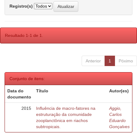
Registro(s)
Resultado 1-1 de 1.
Anterior
1
Póximo
Conjunto de itens:
Data do
Título
Autor(es)
documento
2015
Influência de macro-fatores na
Aggio,
estruturação da comunidade
Carlos
zooplanctônica em riachos
Eduardo
subtropicais.
Gonçalves