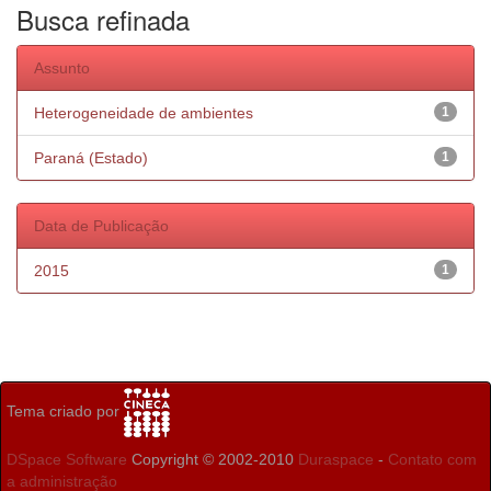
Busca refinada
Assunto
Heterogeneidade de ambientes
1
Paraná (Estado)
1
Data de Publicação
2015
1
Tema criado por
DSpace Software
Copyright © 2002-2010
Duraspace
-
Contato com
a administração