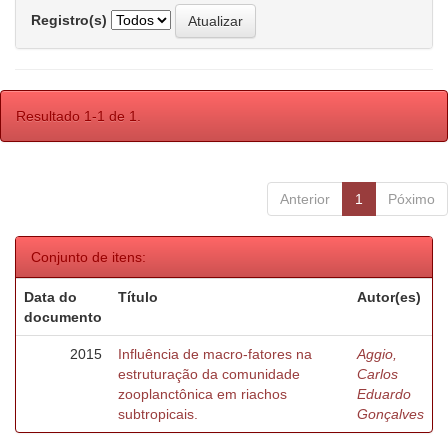
Registro(s)
Resultado 1-1 de 1.
Anterior
1
Póximo
Conjunto de itens:
Data do
Título
Autor(es)
documento
2015
Influência de macro-fatores na
Aggio,
estruturação da comunidade
Carlos
zooplanctônica em riachos
Eduardo
subtropicais.
Gonçalves