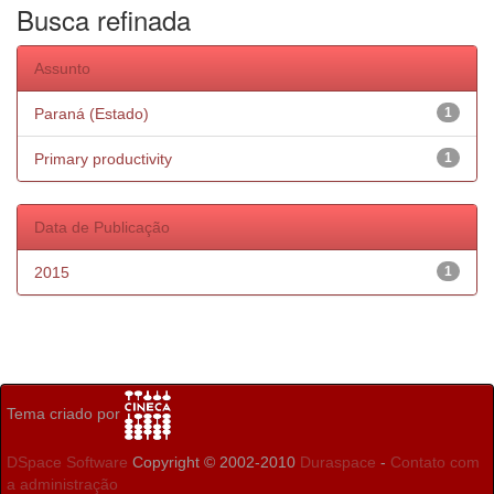
Busca refinada
Assunto
Paraná (Estado)
1
Primary productivity
1
Data de Publicação
2015
1
Tema criado por
DSpace Software
Copyright © 2002-2010
Duraspace
-
Contato com
a administração