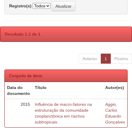
Registro(s)
Resultado 1-1 de 1.
Anterior
1
Póximo
Conjunto de itens:
Data do
Título
Autor(es)
documento
2015
Influência de macro-fatores na
Aggio,
estruturação da comunidade
Carlos
zooplanctônica em riachos
Eduardo
subtropicais.
Gonçalves