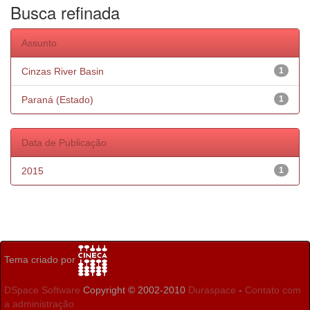
Busca refinada
Assunto
Cinzas River Basin
1
Paraná (Estado)
1
Data de Publicação
2015
1
Tema criado por
DSpace Software
Copyright © 2002-2010
Duraspace
-
Contato com
a administração