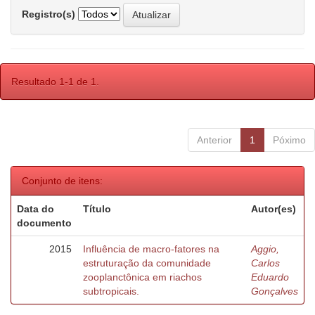
Registro(s)
Resultado 1-1 de 1.
Anterior
1
Póximo
Conjunto de itens:
Data do
Título
Autor(es)
documento
2015
Influência de macro-fatores na
Aggio,
estruturação da comunidade
Carlos
zooplanctônica em riachos
Eduardo
subtropicais.
Gonçalves