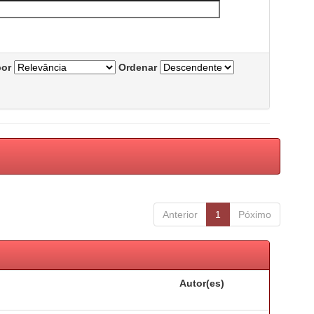
por
Ordenar
Anterior
1
Póximo
Autor(es)