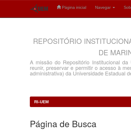
Página inicial
Navegar
Sob
Skip
navigation
REPOSITÓRIO INSTITUCION
DE MARIN
A missão do Repositório Institucional d
reunir, preservar e permitir o acesso à memó
administrativa) da Universidade Estadual d
RI-UEM
Página de Busca