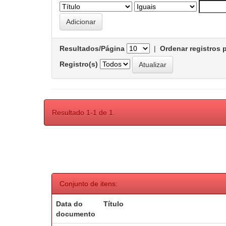
Resultados/Página
|
Ordenar registros 
Registro(s)
Resultado 1-1 de 1.
Conjunto de itens:
Data do
Título
documento