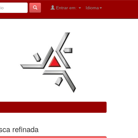
Entrar em:
Idioma
sca refinada