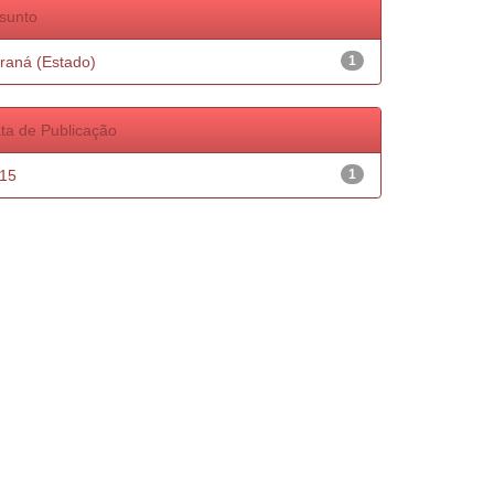
sunto
raná (Estado)
1
ta de Publicação
15
1