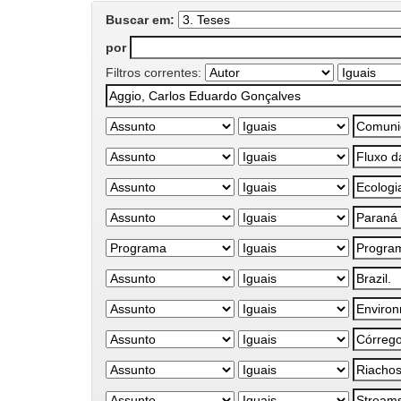
Buscar em:
por
Filtros correntes: