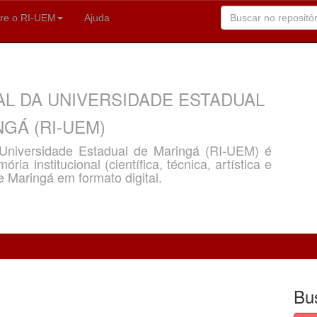
re o RI-UEM
Ajuda
AL DA UNIVERSIDADE ESTADUAL
GÁ (RI-UEM)
a Universidade Estadual de Maringá (RI-UEM) é
ria institucional (científica, técnica, artística e
e Maringá em formato digital.
Bu