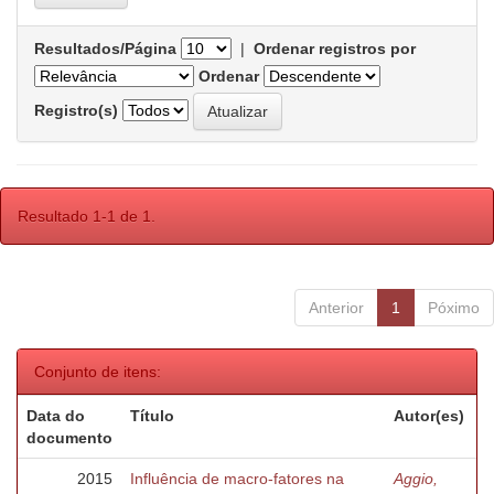
Resultados/Página
|
Ordenar registros por
Ordenar
Registro(s)
Resultado 1-1 de 1.
Anterior
1
Póximo
Conjunto de itens:
Data do
Título
Autor(es)
documento
2015
Influência de macro-fatores na
Aggio,