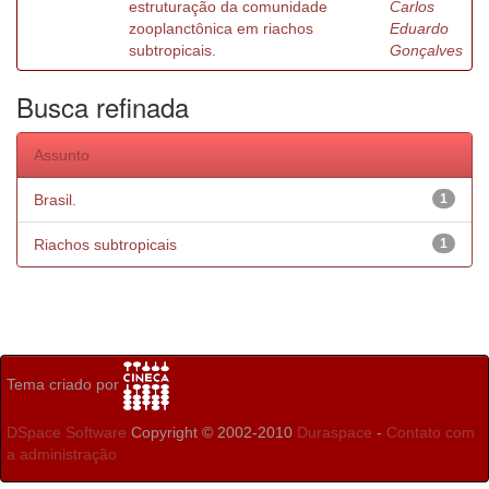
estruturação da comunidade
Carlos
zooplanctônica em riachos
Eduardo
subtropicais.
Gonçalves
Busca refinada
Assunto
Brasil.
1
Riachos subtropicais
1
Tema criado por
DSpace Software
Copyright © 2002-2010
Duraspace
-
Contato com
a administração