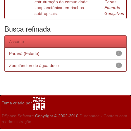
estruturação da comunidade
Carlos
zooplanctônica em riachos
Eduardo
subtropicais.
Gonçalves
Busca refinada
Assunto
Paraná (Estado)
1
Zooplâncton de água doce
1
Tema criado por
DSpace Software
Copyright © 2002-2010
Duraspace
-
Contato com
a administração