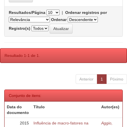
Resultados/Página
|
Ordenar registros por
Ordenar
Registro(s)
Resultado 1-1 de 1.
Anterior
1
Póximo
Conjunto de itens:
Data do
Título
Autor(es)
documento
2015
Influência de macro-fatores na
Aggio,