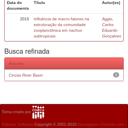
Data do
Título
Autor(es)
documento
2015
Influência de macro-fatores na
Aggio,
estruturação da comunidade
Carlos
zooplanctônica em riachos
Eduardo
subtropicais.
Gonçalves
Busca refinada
Assunto
Cinzas River Basin
1
Tema criado por
DSpace Software
Copyright © 2002-2010
Duraspace
-
Contato com