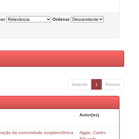
por
Ordenar
Anterior
1
Póximo
Autor(es)
turação da comunidade zooplanctônica
Aggio, Carlos
Eduardo