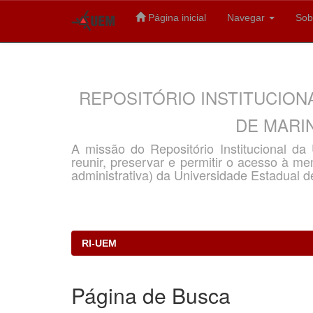
Página inicial
Navegar
Sob
Skip
navigation
REPOSITÓRIO INSTITUCION
DE MARIN
A missão do Repositório Institucional d
reunir, preservar e permitir o acesso à memó
administrativa) da Universidade Estadual d
RI-UEM
Página de Busca