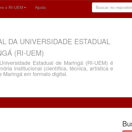
re o RI-UEM
Ajuda
AL DA UNIVERSIDADE ESTADUAL
GÁ (RI-UEM)
a Universidade Estadual de Maringá (RI-UEM) é
ria institucional (científica, técnica, artística e
e Maringá em formato digital.
Bu