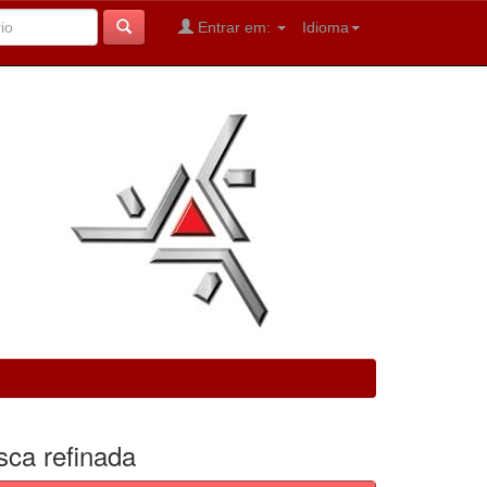
Entrar em:
Idioma
sca refinada