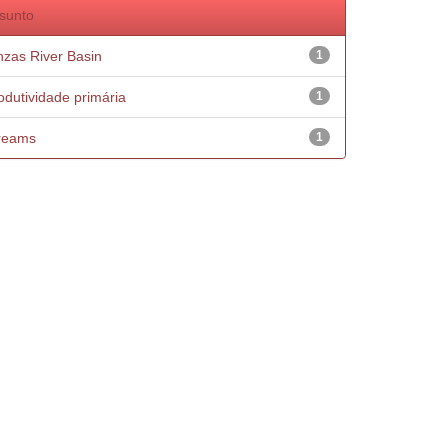
sunto
nzas River Basin
1
odutividade primária
1
reams
1