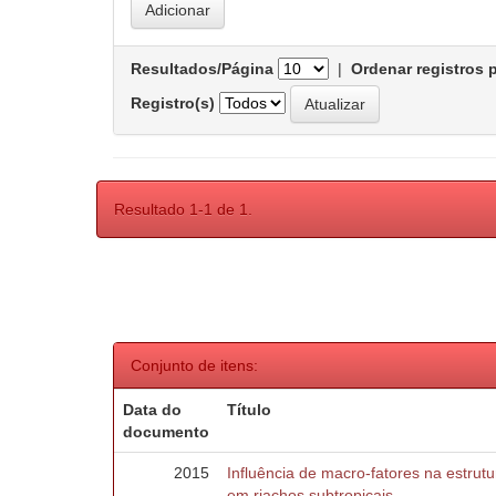
Resultados/Página
|
Ordenar registros 
Registro(s)
Resultado 1-1 de 1.
Conjunto de itens:
Data do
Título
documento
2015
Influência de macro-fatores na estru
em riachos subtropicais.