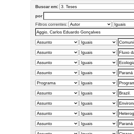
Buscar em:
por
Filtros correntes: