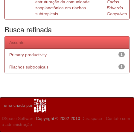
estruturação da comunidade
Carlos
zooplanctônica em riachos
Eduardo
subtropicais.
Gonçalves
Busca refinada
Assunto
Primary productivity
1
Riachos subtropicais
1
Tema criado por
DSpace Software
Copyright © 2002-2010
Duraspace
-
Contato com
a administração