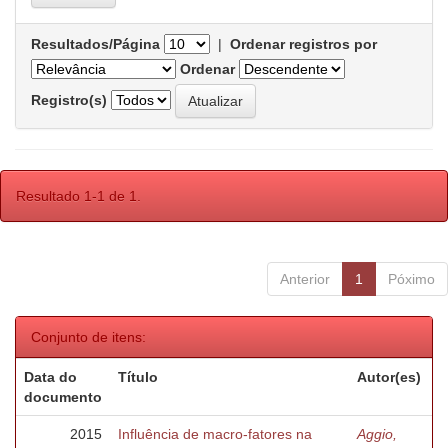
Resultados/Página
|
Ordenar registros por
Ordenar
Registro(s)
Resultado 1-1 de 1.
Anterior
1
Póximo
Conjunto de itens:
Data do
Título
Autor(es)
documento
2015
Influência de macro-fatores na
Aggio,