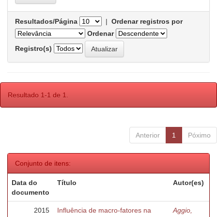
Resultados/Página
|
Ordenar registros por
Ordenar
Registro(s)
Resultado 1-1 de 1.
Anterior
1
Póximo
Conjunto de itens:
Data do
Título
Autor(es)
documento
2015
Influência de macro-fatores na
Aggio,