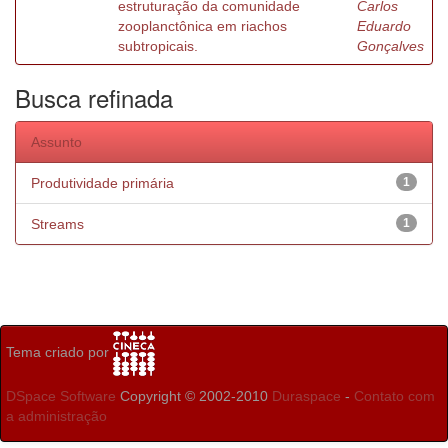
estruturação da comunidade
Carlos
zooplanctônica em riachos
Eduardo
subtropicais.
Gonçalves
Busca refinada
Assunto
Produtividade primária
1
Streams
1
Tema criado por
DSpace Software
Copyright © 2002-2010
Duraspace
-
Contato com
a administração