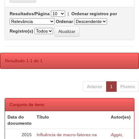
Resultados/Página
|
Ordenar registros por
Ordenar
Registro(s)
Resultado 1-1 de 1.
Anterior
1
Póximo
Conjunto de itens:
Data do
Título
Autor(es)
documento
2015
Influência de macro-fatores na
Aggio,