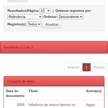
Resultados/Página
|
Ordenar registros por
Ordenar
Registro(s)
Resultado 1-1 de 1.
Anterior
1
Póximo
Conjunto de itens:
Data do
Título
Autor(es)
documento
2015
Influência de macro-fatores na
Aggio,