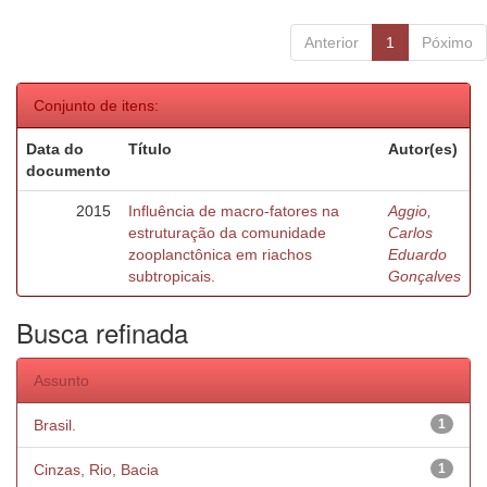
Anterior
1
Póximo
Conjunto de itens:
Data do
Título
Autor(es)
documento
2015
Influência de macro-fatores na
Aggio,
estruturação da comunidade
Carlos
zooplanctônica em riachos
Eduardo
subtropicais.
Gonçalves
Busca refinada
Assunto
Brasil.
1
Cinzas, Rio, Bacia
1