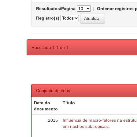
Resultados/Página
|
Ordenar registros 
Registro(s)
Resultado 1-1 de 1.
Conjunto de itens:
Data do
Título
documento
2015
Influência de macro-fatores na estru
em riachos subtropicais.