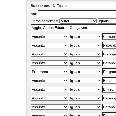
Buscar em:
por
Filtros correntes: