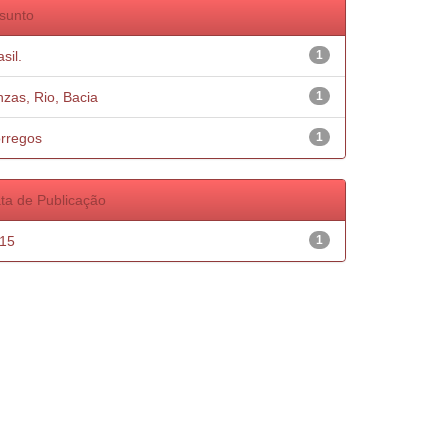
sunto
sil.
1
nzas, Rio, Bacia
1
rregos
1
ta de Publicação
15
1