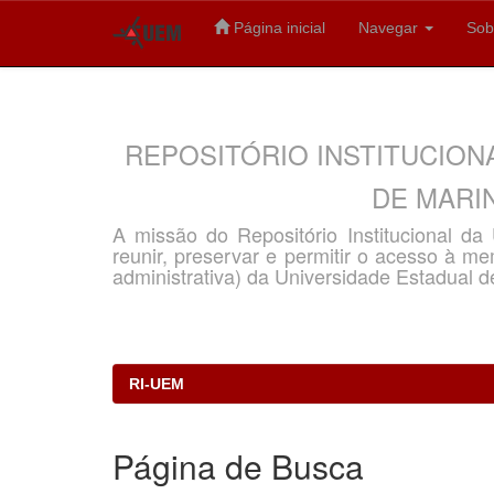
Página inicial
Navegar
Sob
Skip
navigation
REPOSITÓRIO INSTITUCION
DE MARIN
A missão do Repositório Institucional d
reunir, preservar e permitir o acesso à memó
administrativa) da Universidade Estadual d
RI-UEM
Página de Busca