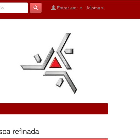
Entrar em:
Idioma
sca refinada