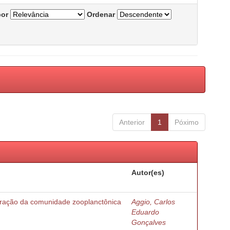
por
Ordenar
Anterior
1
Póximo
Autor(es)
turação da comunidade zooplanctônica
Aggio, Carlos
Eduardo
Gonçalves