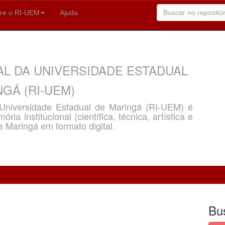
re o RI-UEM
Ajuda
AL DA UNIVERSIDADE ESTADUAL
GÁ (RI-UEM)
a Universidade Estadual de Maringá (RI-UEM) é
ria institucional (científica, técnica, artística e
e Maringá em formato digital.
Bu