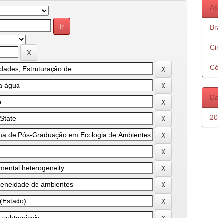
As
Bra
Ci
Có
Da
20