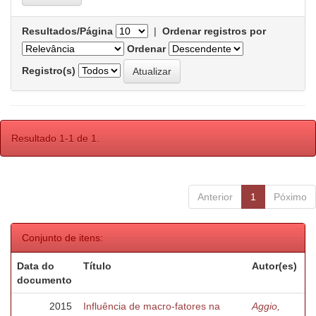
Resultados/Página
|
Ordenar registros por
Ordenar
Registro(s)
Resultado 1-1 de 1.
Anterior
1
Póximo
Conjunto de itens:
Data do
Título
Autor(es)
documento
2015
Influência de macro-fatores na
Aggio,