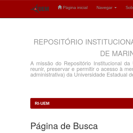
Página inicial
Navegar
Sob
Skip
navigation
REPOSITÓRIO INSTITUCION
DE MARIN
A missão do Repositório Institucional d
reunir, preservar e permitir o acesso à memó
administrativa) da Universidade Estadual d
RI-UEM
Página de Busca