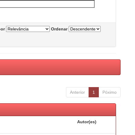
por
Ordenar
Anterior
1
Póximo
Autor(es)