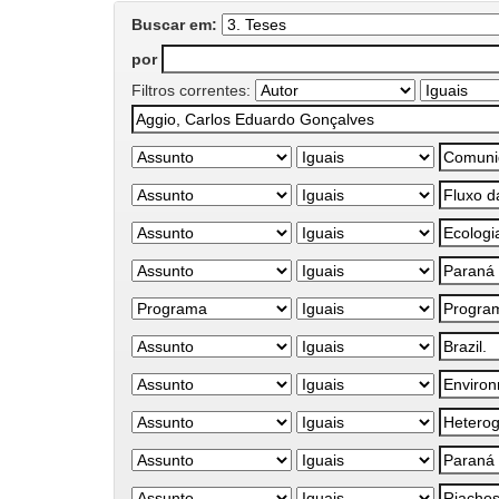
Buscar em:
por
Filtros correntes: