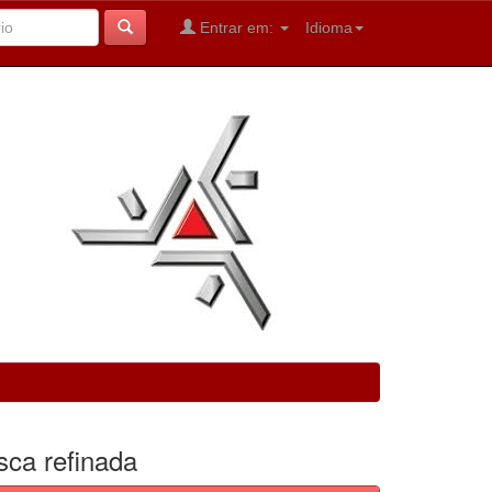
Entrar em:
Idioma
sca refinada