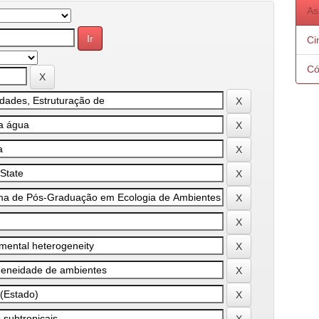
As
Ci
Có