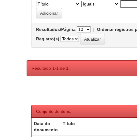
Resultados/Página
|
Ordenar registros 
Registro(s)
Resultado 1-1 de 1.
Conjunto de itens:
Data do
Título
documento