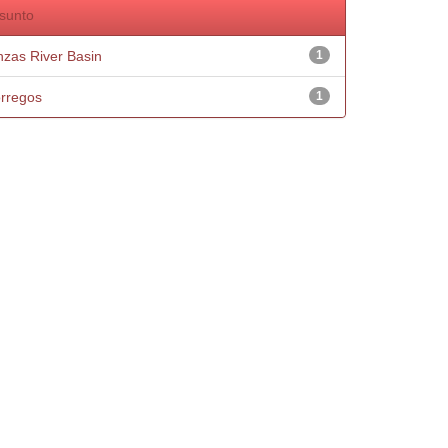
sunto
nzas River Basin
1
rregos
1