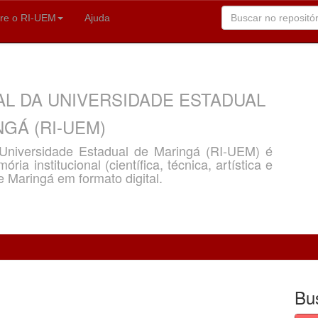
re o RI-UEM
Ajuda
AL DA UNIVERSIDADE ESTADUAL
GÁ (RI-UEM)
a Universidade Estadual de Maringá (RI-UEM) é
ria institucional (científica, técnica, artística e
e Maringá em formato digital.
Bu