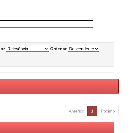
por
Ordenar
Anterior
1
Póximo