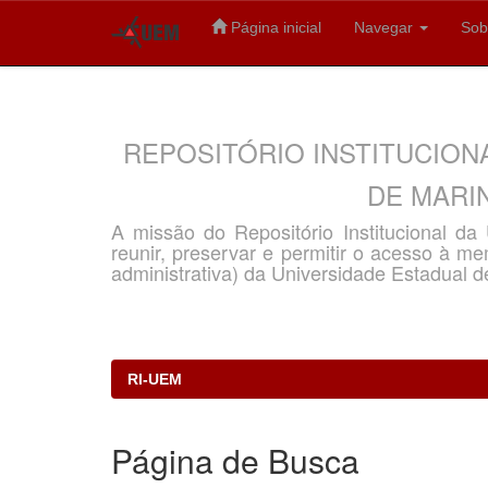
Página inicial
Navegar
Sob
Skip
navigation
REPOSITÓRIO INSTITUCION
DE MARIN
A missão do Repositório Institucional d
reunir, preservar e permitir o acesso à memó
administrativa) da Universidade Estadual d
RI-UEM
Página de Busca