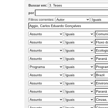
Buscar em:
por
Filtros correntes: