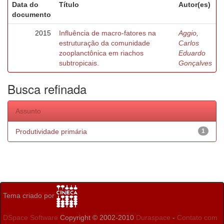
Data do
Título
Autor(es)
documento
2015
Influência de macro-fatores na
Aggio,
estruturação da comunidade
Carlos
zooplanctônica em riachos
Eduardo
subtropicais.
Gonçalves
Busca refinada
Assunto
Produtividade primária
1
Tema criado por
DSpace Software
Copyright © 2002-2010
Duraspace
-
Contato com