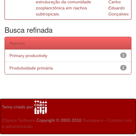
estruturação da comunidade
Carlos
zooplanctônica em riachos
Eduardo
subtropicais.
Gonçalves
Busca refinada
Assunto
Primary productivity
1
Produtividade primária
1
Tema criado por
DSpace Software
Copyright © 2002-2010
Duraspace
-
Contato com
a administração