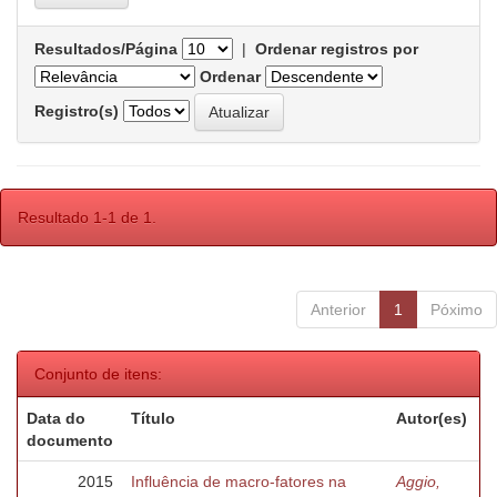
Resultados/Página
|
Ordenar registros por
Ordenar
Registro(s)
Resultado 1-1 de 1.
Anterior
1
Póximo
Conjunto de itens:
Data do
Título
Autor(es)
documento
2015
Influência de macro-fatores na
Aggio,