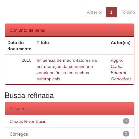
Anterior
1
Póximo
Conjunto de itens:
Data do
Título
Autor(es)
documento
2015
Influência de macro-fatores na
Aggio,
estruturação da comunidade
Carlos
zooplanctônica em riachos
Eduardo
subtropicais.
Gonçalves
Busca refinada
Assunto
Cinzas River Basin
1
Córregos
1