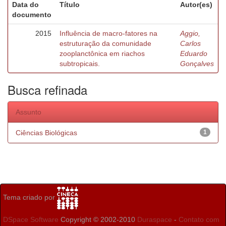
Data do
Título
Autor(es)
documento
2015
Influência de macro-fatores na
Aggio,
estruturação da comunidade
Carlos
zooplanctônica em riachos
Eduardo
subtropicais.
Gonçalves
Busca refinada
Assunto
Ciências Biológicas
1
Tema criado por
DSpace Software
Copyright © 2002-2010
Duraspace
-
Contato com