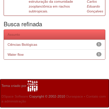
estruturação da comunidade
Carlos
zooplanctônica em riachos
Eduardo
subtropicais.
Gonçalves
Busca refinada
Assunto
Ciências Biológicas
1
Water flow
1
Tema criado por
DSpace Software
Copyright © 2002-2010
Duraspace
-
Contato com
a administração