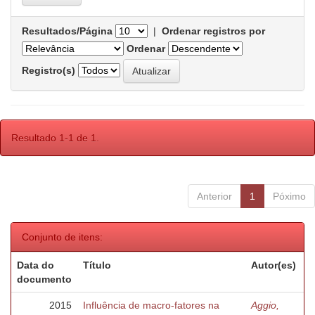
Resultados/Página
|
Ordenar registros por
Ordenar
Registro(s)
Resultado 1-1 de 1.
Anterior
1
Póximo
Conjunto de itens:
Data do
Título
Autor(es)
documento
2015
Influência de macro-fatores na
Aggio,