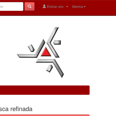
Entrar em:
Idioma
sca refinada