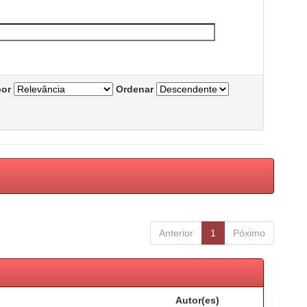
por
Ordenar
Anterior
1
Póximo
Autor(es)