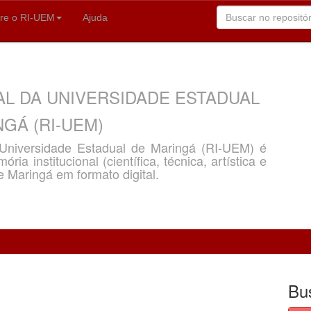
re o RI-UEM
Ajuda
AL DA UNIVERSIDADE ESTADUAL
GÁ (RI-UEM)
a Universidade Estadual de Maringá (RI-UEM) é
ria institucional (científica, técnica, artística e
e Maringá em formato digital.
Bu