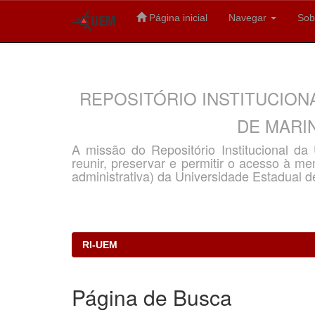
Página inicial
Navegar
Sob
Skip
navigation
REPOSITÓRIO INSTITUCION
DE MARIN
A missão do Repositório Institucional d
reunir, preservar e permitir o acesso à memó
administrativa) da Universidade Estadual d
RI-UEM
Página de Busca