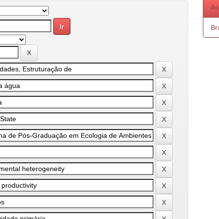
As
Bra