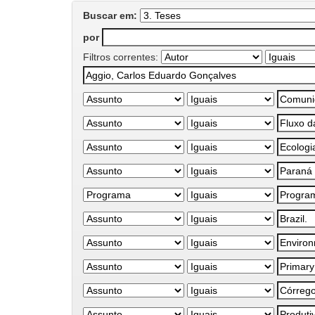
Buscar em:
por
Filtros correntes: