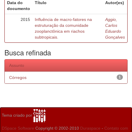
Data do
Título
Autor(es)
documento
2015
Influência de macro-fatores na
Aggio,
estruturação da comunidade
Carlos
zooplanctônica em riachos
Eduardo
subtropicais.
Gonçalves
Busca refinada
Assunto
Córregos
1
Tema criado por
DSpace Software
Copyright © 2002-2010
Duraspace
-
Contato com