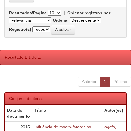
Resultados/Página
|
Ordenar registros por
Ordenar
Registro(s)
Resultado 1-1 de 1.
Anterior
1
Póximo
Conjunto de itens:
Data do
Título
Autor(es)
documento
2015
Influência de macro-fatores na
Aggio,