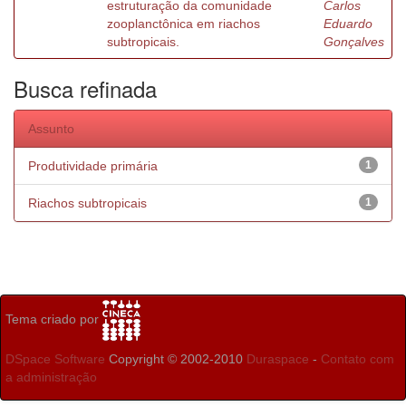
estruturação da comunidade
Carlos
zooplanctônica em riachos
Eduardo
subtropicais.
Gonçalves
Busca refinada
Assunto
Produtividade primária
1
Riachos subtropicais
1
Tema criado por
DSpace Software
Copyright © 2002-2010
Duraspace
-
Contato com
a administração