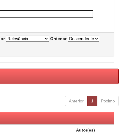
por
Ordenar
Anterior
1
Póximo
Autor(es)