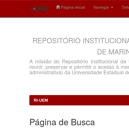
Página inicial
Navegar
Sob
Skip
navigation
REPOSITÓRIO INSTITUCION
DE MARIN
A missão do Repositório Institucional d
reunir, preservar e permitir o acesso à memó
administrativa) da Universidade Estadual d
RI-UEM
Página de Busca