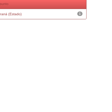
sunto
raná (Estado)
1