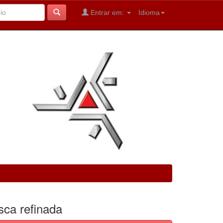
Entrar em:
Idioma
sca refinada