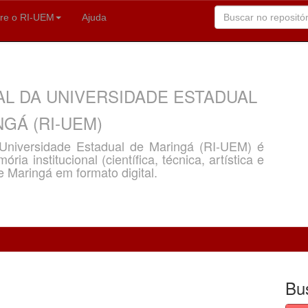
re o RI-UEM
Ajuda
AL DA UNIVERSIDADE ESTADUAL
GÁ (RI-UEM)
a Universidade Estadual de Maringá (RI-UEM) é
ria institucional (científica, técnica, artística e
e Maringá em formato digital.
Bu