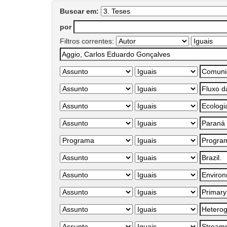
Buscar em:
por
Filtros correntes: