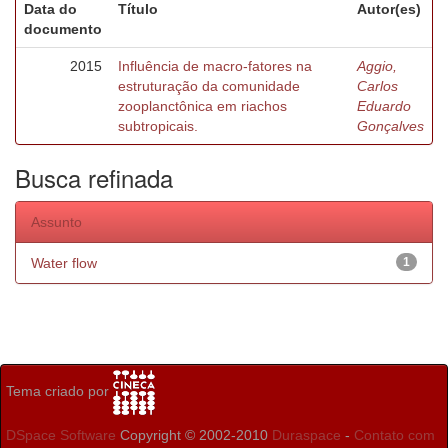
Data do
Título
Autor(es)
documento
2015
Influência de macro-fatores na
Aggio,
estruturação da comunidade
Carlos
zooplanctônica em riachos
Eduardo
subtropicais.
Gonçalves
Busca refinada
Assunto
Water flow
1
Tema criado por
DSpace Software
Copyright © 2002-2010
Duraspace
-
Contato com