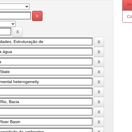
As
Có