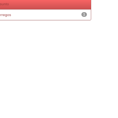
sunto
rregos
1