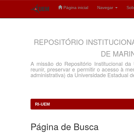
Página inicial
Navegar
Sob
Skip
navigation
REPOSITÓRIO INSTITUCION
DE MARIN
A missão do Repositório Institucional d
reunir, preservar e permitir o acesso à memó
administrativa) da Universidade Estadual d
RI-UEM
Página de Busca