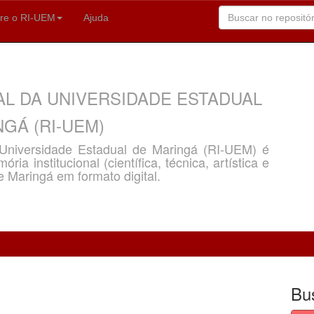
re o RI-UEM
Ajuda
AL DA UNIVERSIDADE ESTADUAL
GÁ (RI-UEM)
a Universidade Estadual de Maringá (RI-UEM) é
ria institucional (científica, técnica, artística e
e Maringá em formato digital.
Bu