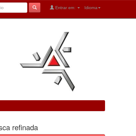
Entrar em:
Idioma
sca refinada