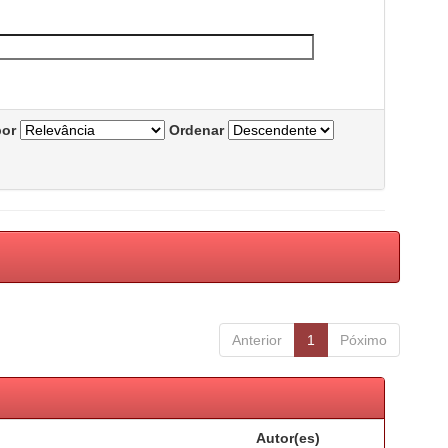
por
Ordenar
Anterior
1
Póximo
Autor(es)