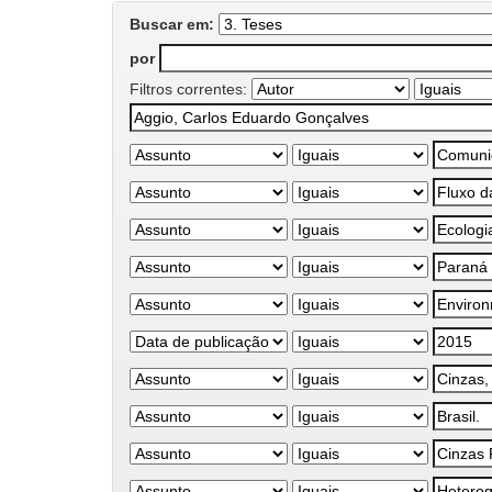
Buscar em:
por
Filtros correntes: