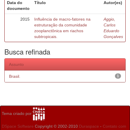
Data do
Título
Autor(es)
documento
2015
Influência de macro-fatores na
Aggio,
estruturação da comunidade
Carlos
zooplanctônica em riachos
Eduardo
subtropicais.
Gonçalves
Busca refinada
Assunto
Brasil.
1
Tema criado por
DSpace Software
Copyright © 2002-2010
Duraspace
-
Contato com