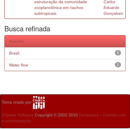
estruturação da comunidade
Carlos
zooplanctônica em riachos
Eduardo
subtropicais.
Gonçalves
Busca refinada
Assunto
Brasil.
1
Water flow
1
Tema criado por
DSpace Software
Copyright © 2002-2010
Duraspace
-
Contato com
a administração