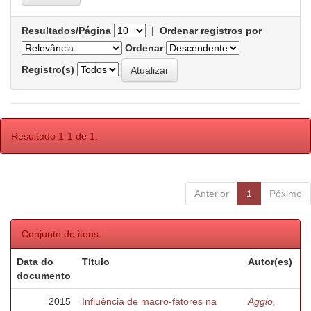
Resultados/Página
|
Ordenar registros por
Ordenar
Registro(s)
Resultado 1-1 de 1.
Anterior
1
Póximo
Conjunto de itens:
Data do
Título
Autor(es)
documento
2015
Influência de macro-fatores na
Aggio,