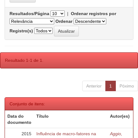
Resultados/Página
|
Ordenar registros por
Ordenar
Registro(s)
Resultado 1-1 de 1.
Anterior
1
Póximo
Conjunto de itens:
Data do
Título
Autor(es)
documento
2015
Influência de macro-fatores na
Aggio,