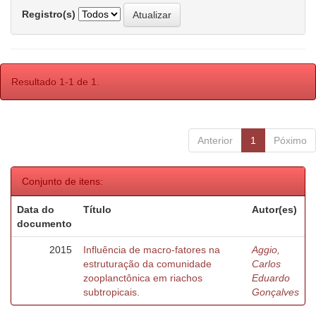
Registro(s)
Resultado 1-1 de 1.
Anterior
1
Póximo
Conjunto de itens:
Data do
Título
Autor(es)
documento
2015
Influência de macro-fatores na
Aggio,
estruturação da comunidade
Carlos
zooplanctônica em riachos
Eduardo
subtropicais.
Gonçalves