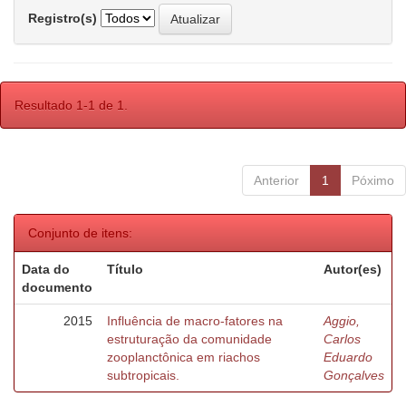
Registro(s)
Resultado 1-1 de 1.
Anterior
1
Póximo
Conjunto de itens:
Data do
Título
Autor(es)
documento
2015
Influência de macro-fatores na
Aggio,
estruturação da comunidade
Carlos
zooplanctônica em riachos
Eduardo
subtropicais.
Gonçalves