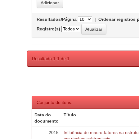
Resultados/Página
|
Ordenar registros 
Registro(s)
Resultado 1-1 de 1.
Conjunto de itens:
Data do
Título
documento
2015
Influência de macro-fatores na estru
em riachos subtropicais.