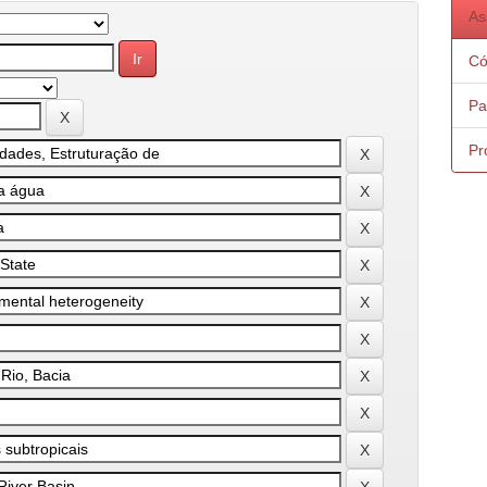
As
Có
Pa
Pr