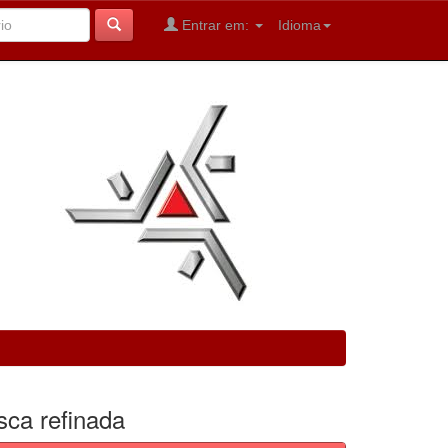
Entrar em:
Idioma
sca refinada