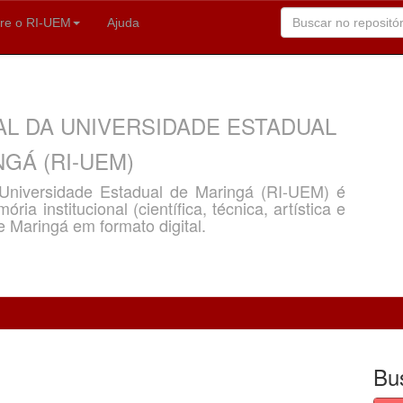
re o RI-UEM
Ajuda
AL DA UNIVERSIDADE ESTADUAL
GÁ (RI-UEM)
a Universidade Estadual de Maringá (RI-UEM) é
ria institucional (científica, técnica, artística e
e Maringá em formato digital.
Bu