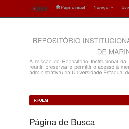
Página inicial
Navegar
Sob
Skip
navigation
REPOSITÓRIO INSTITUCION
DE MARIN
A missão do Repositório Institucional d
reunir, preservar e permitir o acesso à memó
administrativa) da Universidade Estadual d
RI-UEM
Página de Busca