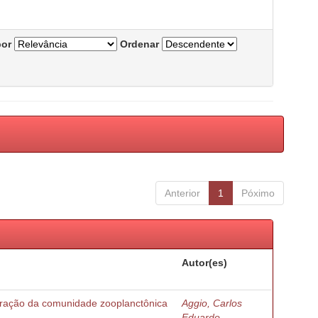
por
Ordenar
Anterior
1
Póximo
Autor(es)
turação da comunidade zooplanctônica
Aggio, Carlos
Eduardo