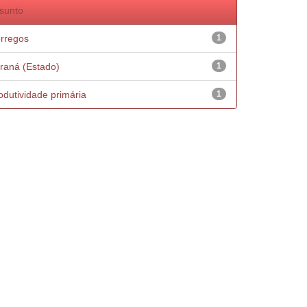
sunto
rregos
1
raná (Estado)
1
odutividade primária
1