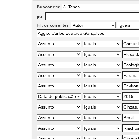
Buscar em:
por
Filtros correntes: