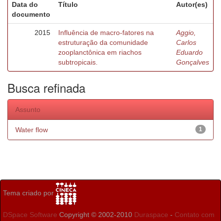
Data do
Título
Autor(es)
documento
2015
Influência de macro-fatores na
Aggio,
estruturação da comunidade
Carlos
zooplanctônica em riachos
Eduardo
subtropicais.
Gonçalves
Busca refinada
Assunto
Water flow
1
Tema criado por
DSpace Software
Copyright © 2002-2010
Duraspace
-
Contato com