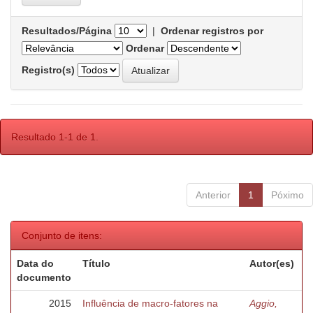
Resultados/Página
|
Ordenar registros por
Ordenar
Registro(s)
Resultado 1-1 de 1.
Anterior
1
Póximo
Conjunto de itens:
Data do
Título
Autor(es)
documento
2015
Influência de macro-fatores na
Aggio,