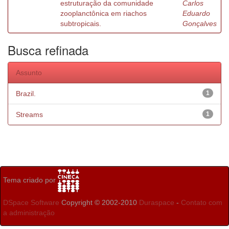
estruturação da comunidade
Carlos
zooplanctônica em riachos
Eduardo
subtropicais.
Gonçalves
Busca refinada
Assunto
Brazil.
1
Streams
1
Tema criado por
DSpace Software
Copyright © 2002-2010
Duraspace
-
Contato com
a administração