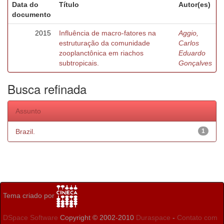
Data do
Título
Autor(es)
documento
2015
Influência de macro-fatores na
Aggio,
estruturação da comunidade
Carlos
zooplanctônica em riachos
Eduardo
subtropicais.
Gonçalves
Busca refinada
Assunto
Brazil.
1
Tema criado por
DSpace Software
Copyright © 2002-2010
Duraspace
-
Contato com