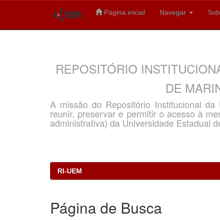
Página inicial
Navegar
Sob
Skip
navigation
REPOSITÓRIO INSTITUCION
DE MARIN
A missão do Repositório Institucional d
reunir, preservar e permitir o acesso à memó
administrativa) da Universidade Estadual d
RI-UEM
Página de Busca