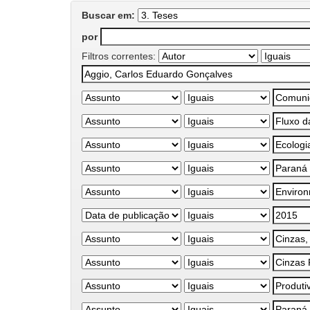
Buscar em:
por
Filtros correntes: