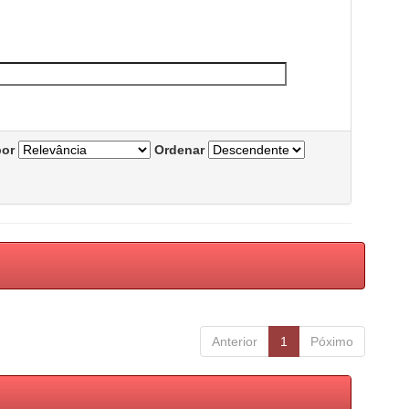
por
Ordenar
Anterior
1
Póximo