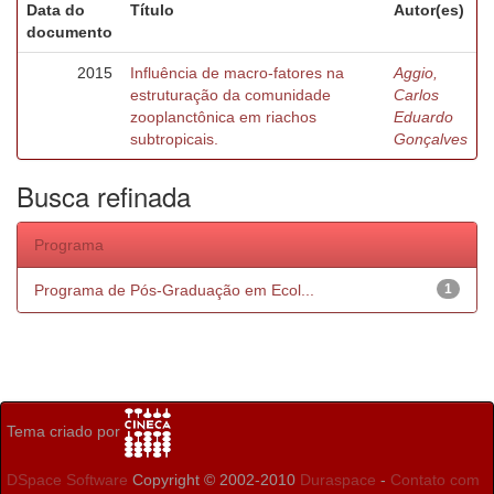
Data do
Título
Autor(es)
documento
2015
Influência de macro-fatores na
Aggio,
estruturação da comunidade
Carlos
zooplanctônica em riachos
Eduardo
subtropicais.
Gonçalves
Busca refinada
Programa
Programa de Pós-Graduação em Ecol...
1
Tema criado por
DSpace Software
Copyright © 2002-2010
Duraspace
-
Contato com