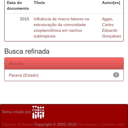
Data do
Título
Autor(es)
documento
2015
Influência de macro-fatores na
Aggio,
estruturação da comunidade
Carlos
zooplanctônica em riachos
Eduardo
subtropicais.
Gonçalves
Busca refinada
Assunto
Paraná (Estado)
1
Tema criado por
DSpace Software
Copyright © 2002-2010
Duraspace
-
Contato com