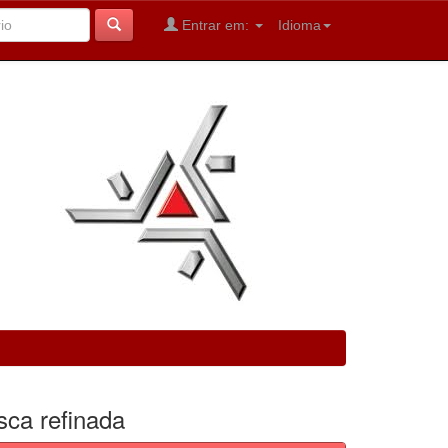
Entrar em:
Idioma
sca refinada