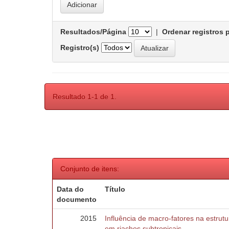
Resultados/Página
|
Ordenar registros 
Registro(s)
Resultado 1-1 de 1.
Conjunto de itens:
Data do
Título
documento
2015
Influência de macro-fatores na estru
em riachos subtropicais.