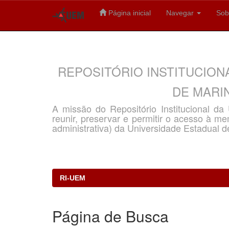
Página inicial
Navegar
Sob
Skip
navigation
REPOSITÓRIO INSTITUCION
DE MARIN
A missão do Repositório Institucional d
reunir, preservar e permitir o acesso à memó
administrativa) da Universidade Estadual d
RI-UEM
Página de Busca