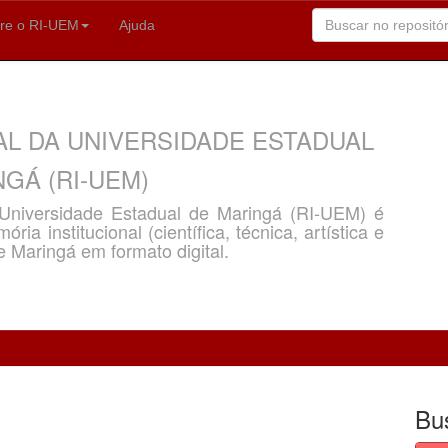
re o RI-UEM
Ajuda
AL DA UNIVERSIDADE ESTADUAL
GÁ (RI-UEM)
a Universidade Estadual de Maringá (RI-UEM) é
ria institucional (científica, técnica, artística e
e Maringá em formato digital.
Bu