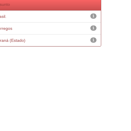
sunto
sil.
1
rregos
1
raná (Estado)
1