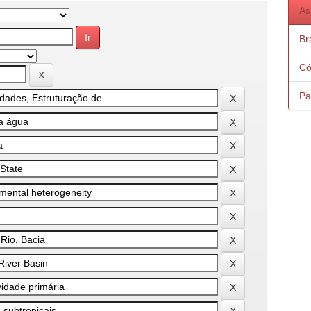
As
Bra
Có
Pa