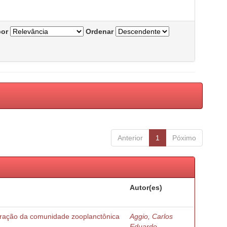
por
Ordenar
Anterior
1
Póximo
Autor(es)
turação da comunidade zooplanctônica
Aggio, Carlos
Eduardo