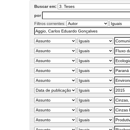
Buscar em:
por
Filtros correntes: