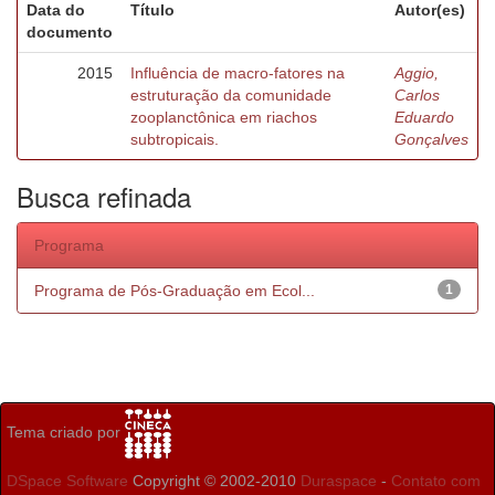
Data do
Título
Autor(es)
documento
2015
Influência de macro-fatores na
Aggio,
estruturação da comunidade
Carlos
zooplanctônica em riachos
Eduardo
subtropicais.
Gonçalves
Busca refinada
Programa
Programa de Pós-Graduação em Ecol...
1
Tema criado por
DSpace Software
Copyright © 2002-2010
Duraspace
-
Contato com