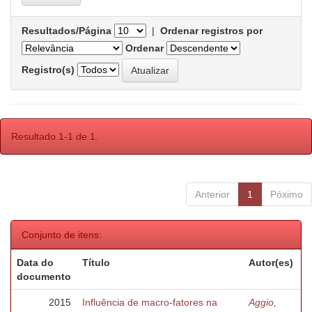
Resultados/Página
|
Ordenar registros por
Ordenar
Registro(s)
Resultado 1-1 de 1.
Anterior
1
Póximo
Conjunto de itens:
Data do
Título
Autor(es)
documento
2015
Influência de macro-fatores na
Aggio,