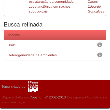
estruturação da comunidade
Carlos
zooplanctônica em riachos
Eduardo
subtropicais.
Gonçalves
Busca refinada
Assunto
Brazil.
1
Heterogeneidade de ambientes
1
Tema criado por
DSpace Software
Copyright © 2002-2010
Duraspace
-
Contato com
a administração