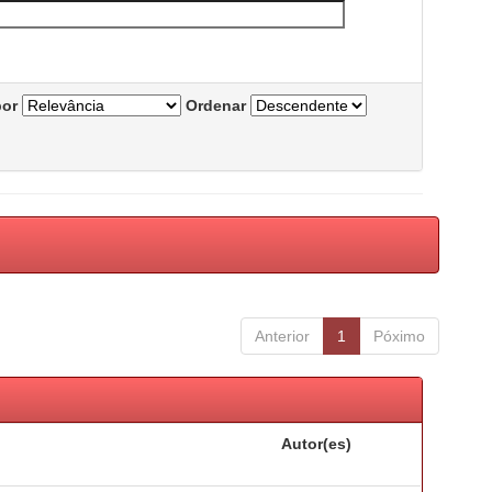
por
Ordenar
Anterior
1
Póximo
Autor(es)