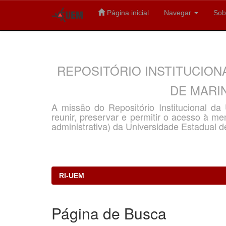
Página inicial
Navegar
Sob
Skip
navigation
REPOSITÓRIO INSTITUCION
DE MARIN
A missão do Repositório Institucional d
reunir, preservar e permitir o acesso à memó
administrativa) da Universidade Estadual d
RI-UEM
Página de Busca