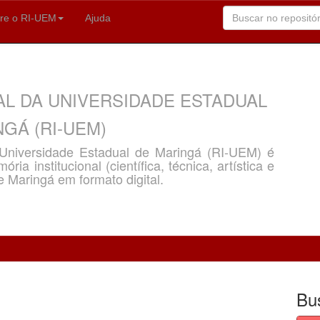
re o RI-UEM
Ajuda
AL DA UNIVERSIDADE ESTADUAL
GÁ (RI-UEM)
a Universidade Estadual de Maringá (RI-UEM) é
ria institucional (científica, técnica, artística e
e Maringá em formato digital.
Bu