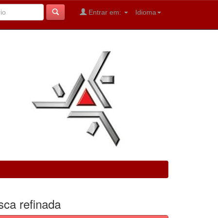
Entrar em:
Idioma
sca refinada