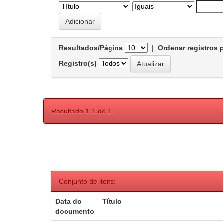
Resultados/Página
|
Ordenar registros 
Registro(s)
Resultado 1-1 de 1.
Conjunto de itens:
Data do
Título
documento