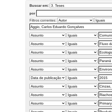
Buscar em:
por
Filtros correntes: