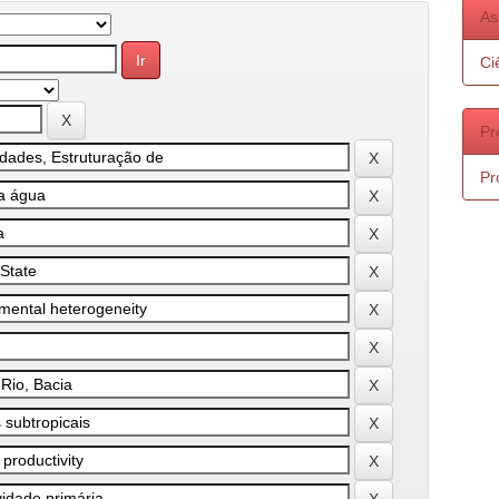
As
Ci
Pr
Pr