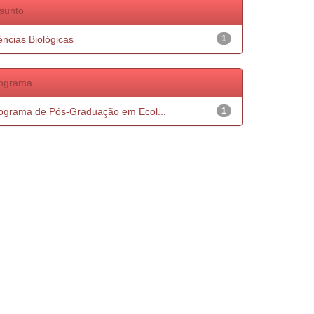
sunto
ências Biológicas
1
ograma
ograma de Pós-Graduação em Ecol...
1