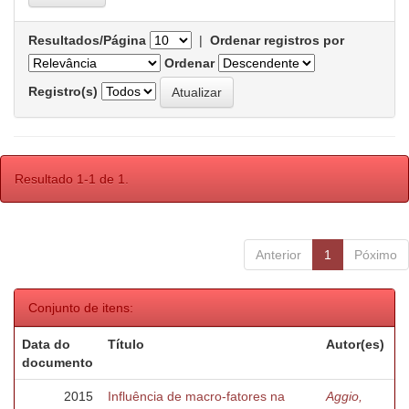
Resultados/Página
|
Ordenar registros por
Ordenar
Registro(s)
Resultado 1-1 de 1.
Anterior
1
Póximo
Conjunto de itens:
Data do
Título
Autor(es)
documento
2015
Influência de macro-fatores na
Aggio,