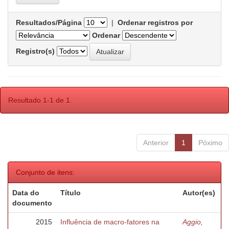
Resultados/Página
|
Ordenar registros por
Ordenar
Registro(s)
Resultado 1-1 de 1.
Anterior
1
Póximo
Conjunto de itens:
Data do
Título
Autor(es)
documento
2015
Influência de macro-fatores na
Aggio,