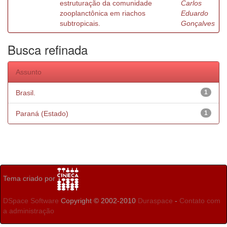
estruturação da comunidade
Carlos
zooplanctônica em riachos
Eduardo
subtropicais.
Gonçalves
Busca refinada
Assunto
Brasil.
1
Paraná (Estado)
1
Tema criado por
DSpace Software
Copyright © 2002-2010
Duraspace
-
Contato com
a administração