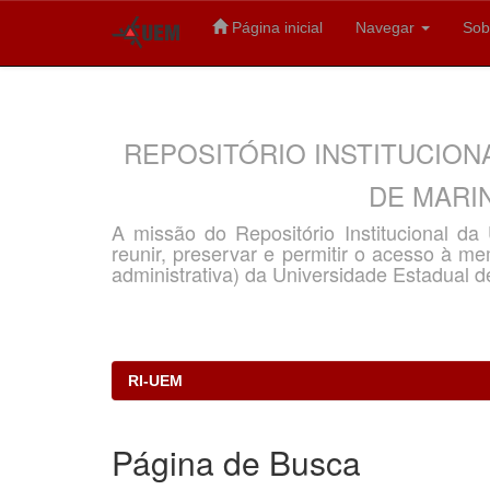
Página inicial
Navegar
Sob
Skip
navigation
REPOSITÓRIO INSTITUCION
DE MARIN
A missão do Repositório Institucional d
reunir, preservar e permitir o acesso à memó
administrativa) da Universidade Estadual d
RI-UEM
Página de Busca