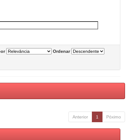
por
Ordenar
Anterior
1
Póximo