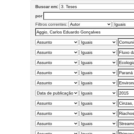
Buscar em:
por
Filtros correntes: