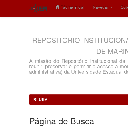
Página inicial
Navegar
Sob
Skip
navigation
REPOSITÓRIO INSTITUCION
DE MARIN
A missão do Repositório Institucional d
reunir, preservar e permitir o acesso à memó
administrativa) da Universidade Estadual d
RI-UEM
Página de Busca