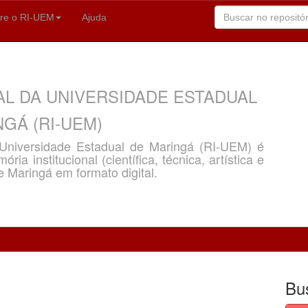
re o RI-UEM
Ajuda
AL DA UNIVERSIDADE ESTADUAL
GÁ (RI-UEM)
a Universidade Estadual de Maringá (RI-UEM) é
ria institucional (científica, técnica, artística e
e Maringá em formato digital.
Bu