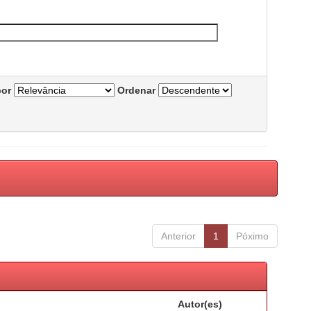
por
Ordenar
Anterior
1
Póximo
Autor(es)