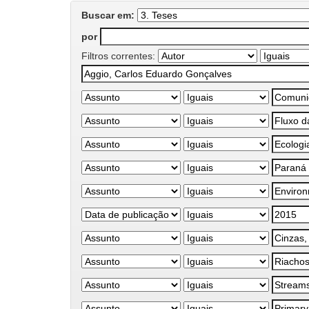
Buscar em:
por
Filtros correntes: