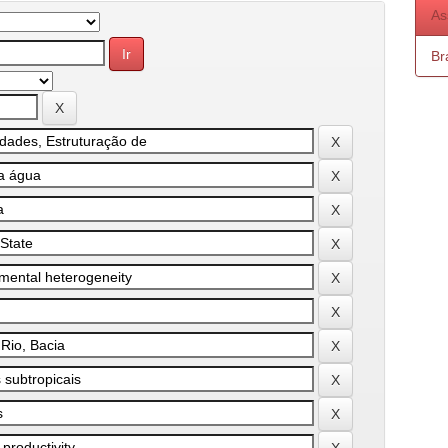
As
Bra