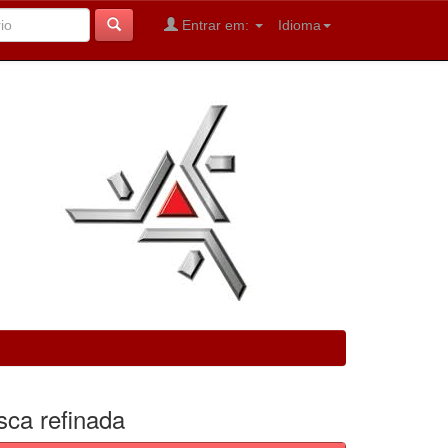
Entrar em:
Idioma
sca refinada