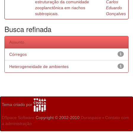
estruturação da comunidade
Carlos
zooplanctônica em riachos
Eduardo
subtropicais.
Gonçalves
Busca refinada
Assunto
Córregos
1
Heterogeneidade de ambientes
1
Tema criado por
DSpace Software
Copyright © 2002-2010
Duraspace
-
Contato com
a administração