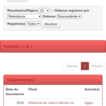
Resultados/Página
|
Ordenar registros por
Ordenar
Registro(s)
Resultado 1-1 de 1.
Anterior
1
Póximo
Conjunto de itens:
Data do
Título
Autor(es)
documento
2015
Influência de macro-fatores na
Aggio,